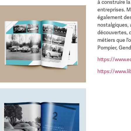
à construire l
entreprises. M
également des
nostalgiques, 
découvertes, d
métiers que l’
Pompier, Gend
https://www.ed
https://www.li